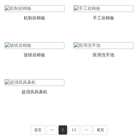
机制岩棉板
手工岩棉板
玻镁岩棉板
医用洗手池
超强风风幕机
首页
<<
1
1/1
>>
尾页