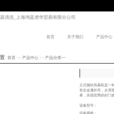
首页
关于我们
产品中心
置
首页
>>
产品中心
>>
产品分类一
‌立式侧吹风幕机‌是
有全金属外壳，从背
幕，实现优秀的封门效
设备型号：
设备规格：