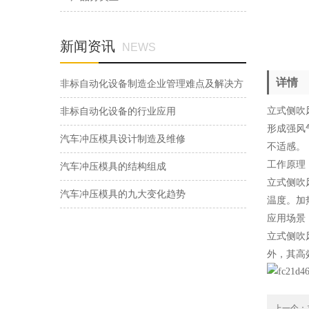
新闻资讯
NEWS
详情
非标自动化设备制造企业管理难点及解决方
‌立式侧
案
非标自动化设备的行业应用
形成强风
汽车冲压模具设计制造及维修
不适感‌。
工作原理
汽车冲压模具的结构组成
立式侧吹
汽车冲压模具的九大变化趋势
温度。加
应用场景
立式侧吹
外，其高
上一个：