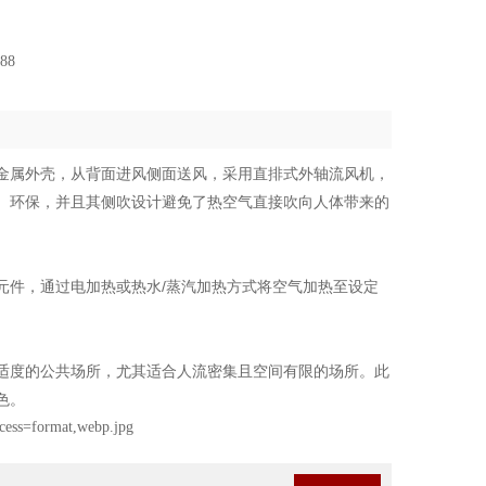
88
全金属外壳，从背面进风侧面送风，采用直排式外轴流风机，
能、环保，并且其侧吹设计避免了热空气直接吹向人体带来的
元件，通过电加热或热水/蒸汽加热方式将空气加热至设定
适度的公共场所，尤其适合人流密集且空间有限的场所‌。此
‌。