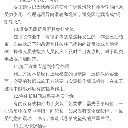
要正确认识因快绳夹角变化而导致滑轮和拴滑轮的绳索
受力变化，合理选用导向滑轮和绳索，避免因过载造成“绳
断轮飞”。
10.避免无载荷吊索具兜挂物体
在吊装作业中，有很多事故是这样发生的：作业已经结
束，自由状态下的吊索具挂拉住已摘钩的被吊物或其他物
体，操作人员或指挥人员反应不及时而引发惨剧。对于此类
事故要严加防范。
11.施工方案应起到指导作用
施工方案不是应付上级检查的挡箭牌，应确保内容全
面，必要的数据或施工方法要与实际操作情况相符，在施工
过程中能起到应有的指导作用。
12.物体长时间悬吊要有安全绳
有的设备或构件由于安装工艺要求，需先悬吊就位，一
些悬吊物在空中停留时间较长，如果没有安全保险绳，一旦
受到意外震动、冲击，将造成悬吊物坠落的严重后果。
13.注意情况确认