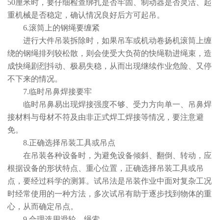
50厘米时，要仔细检查绑扎是否牢固、制动器是否灵活、起
重机械是否稳定，确认情况良好后方可起吊。
6.滚筒上的钢绳要缠紧
进行大件吊装拆除时，如果吊车或机动卷扬机滚筒上缠
绕的钢绳排列较松散，则会使受大负荷的快绳勒进绳束，造
成快绳剧烈抖动、极易失稳，从而出现继续作业危险、又停
不下来的情况。
7.临时吊鼻焊接要牢
临时吊鼻易出现焊接强度不够、受力方向单一、吊鼻焊
接材料与母材不符及由非正式焊工焊接等情况，要注意避
免。
8.正确选择吊装工具或吊点
在吊装各种设备时，为避免设备倾斜、翻倒、转动，应
根据设备的形状特点、重心位置，正确选择吊装工具或吊
点，要经过科学的测算。试吊法是吊装作业中面对复杂工况
时经常使用的一种方法，多次试吊有助于逐步找到物体的重
心，从而确定吊点。
9.合理选用滑轮、绳索