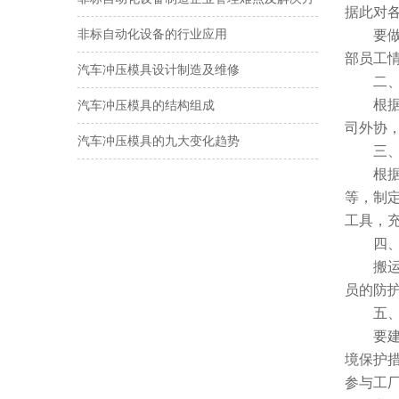
据此对
案
非标自动化设备的行业应用
要
部员工
汽车冲压模具设计制造及维修
二
根
汽车冲压模具的结构组成
司外协
汽车冲压模具的九大变化趋势
三
根
等，制
工具，
四
搬
员的防
五
要
境保护
参与工