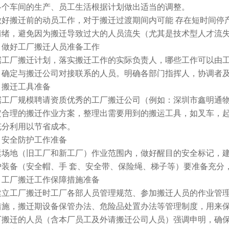
各个车间的生产、员工生活根据计划做出适当的调整。
做好搬迁前的动员工作，对于搬迁过渡期间内可能 存在短时间停
情绪，避免因为搬迁导致过大的人员流失（尤其是技术型人才流
、做好工厂搬迁人员准备工作
据工厂搬迁计划，落实搬迁工作的实际负责人，哪些工作可以由
，确定与搬迁公司对接联系的人员。明确各部门指挥人，协调者
、搬迁工具准备
据工厂规模聘请资质优秀的工厂搬迁公司（例如：深圳市鑫明通
定合理的搬迁作业方案，整理出需要用到的搬运工具，如叉车，
充分利用以节省成本。
、安全防护工作准备
运场地（旧工厂和新工厂）作业范围内，做好醒目的安全标记，
护装备（安全帽、手 套、安全带、保险绳、梯子等）要准备充分
、工厂搬迁工作保障措施准备
建立工厂搬迁时工厂各部人员管理规范、参加搬迁人员的作业管
措施，搬迁期设备保管办法、危险品处置办法等管理制度，用来
厂搬迁的人员（含本厂员工及外请搬迁公司人员）强调申明，确