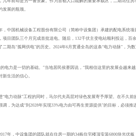
，几年前却是另一番景象。作为首都人口疏解的重要承载区，二期岛住房
约发展的瓶颈。
21年，中国机械设备工程股份有限公司（简称中设集团）承建的配电系统
，项目团队三个月完成首批送电。随后，132千伏主变电站顺利投运，百
了二期岛“孤网供电”的历史。2024年6月贯通全岛的这条“电力动脉”，
定的电力是一切的基础。”当地居民侯赛因说，“我相信这里的发展会越来
对新生活的信心。
进“电力动脉”工程的同时，马尔代夫高层对绿色发展寄予厚望。在不久前的
强调，为达成“到2028年实现33%电力由可再生资源提供”的目标，必
。
2017年，中设集团的团队就在住房一期的34栋住宅楼顶安装6800块光伏板