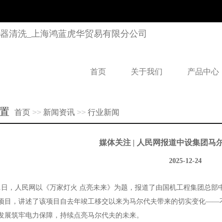
首页
关于我们
产品中心
置
首页
>>
新闻资讯
>>
行业新闻
媒体关注 | 人民网报道中设集团马
2025-12-24
31日，人民网以《万家灯火 点亮未来》为题，报道了由国机工程集团总部
项目，讲述了该项目自去年竣工移交以来为马尔代夫带来的切实变化——
发展筑牢电力保障，持续点亮马尔代夫的未来。