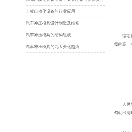
案
非标自动化设备的行业应用
汽车冲压模具设计制造及维修
汽车冲压模具的结构组成
该项
需的高、
汽车冲压模具的九大变化趋势
人民
勾勒出清