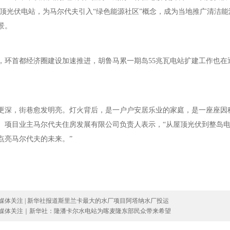
瓦屋顶光伏电站，为马尔代夫引入“绿色能源社区”概念，成为当地推广清洁
景。
，环首都经济圈建设加速推进，胡鲁马累一期岛55兆瓦电站扩建工作也
更深，街巷愈发明亮。灯火背后，是一户户安居乐业的家庭，是一座座因
。项目业主马尔代夫住房发展有限公司负责人表示，“从屋顶光伏到整岛电
点亮马尔代夫的未来。”
媒体关注 | 新华社报道斯里兰卡最大的水厂项目阿塔纳水厂投运
媒体关注｜新华社：隆潘卡尔水电站为喀麦隆东部民众带来希望