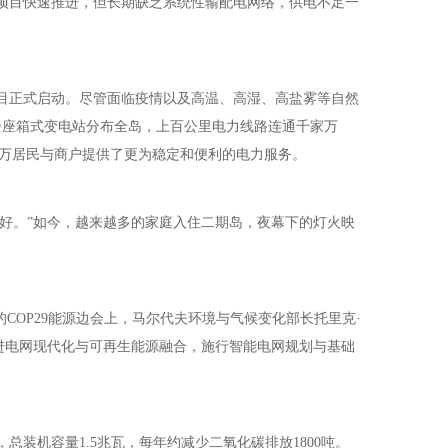
项目快速推进，但长期缺乏系统性输配电网络，供电不足一
项目正式启动。尽管面临疫情以及高温、高湿、高盐雾等自然
余座箱式变电站分布全岛，上百公里电力线路连通千家万
为数万居民与商户提供了更为稳定和便利的电力服务。
越好。”如今，越来越多的家庭入住二期岛，夜幕下的灯火映
COP29能源边会上，马尔代夫环境与气候变化部长托里克·
须推进电网现代化与可再生能源融合，施行智能电网规划与基础
，总装机容量1.5兆瓦，每年约减少二氧化碳排放1800吨。