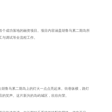
首个成功落地的融资项目。项目内容涵盖胡鲁马累二期岛所
工与调试等全流程工作。
代夫胡鲁马累二期岛上的灯火一点点亮起来。街巷纵横，路灯
店的笑声。这片新兴的岛屿城区，欣欣向荣。