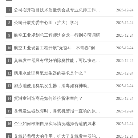
公司召开项目技术质量例会及专业总师工作例会
7
2025-12-24
公司开展党委中心组（扩大）学习
8
2025-12-24
航空工业规划总工程师沈金龙一行到公司调研
9
2025-12-24
航空工业设备工程开展“无奋斗 · 不青春”创意演讲比赛
10
2025-12-24
臭氧发生器具有很好的除臭性能，可以快速氧化分解
11
2025-12-24
药用水处理臭氧发生器的要求是什么？
12
2025-12-24
游泳池使用臭氧发生器，消毒如有神助。
13
2025-12-24
货淋室制造商是如何维护货淋室的？
14
2025-12-24
臭氧发生器故障时，臭氧机警报一直响的原因分析
15
2025-12-24
企业如何根据自身实际情况选择合适的风淋室？
16
2025-12-24
臭氧起着很大的作用，扩大了臭氧发生器的市场
17
2025-12-24